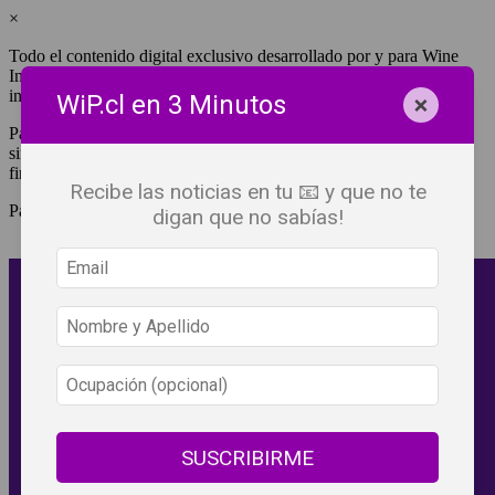
×
Todo el contenido digital exclusivo desarrollado por y para Wine
Independent Press Chile, cuenta con derechos de propiedad
intelectual.
×
WiP.cl en 3 Minutos
Para tener acceso a una copia y/o impresión de cualquiera de ellos
sin fines de lucro, debes ser #SuscriptorWiP.^Para su réplica con
fines comerciales debes contactar al e-mail
editor@wip.cl
.
Recibe las noticias en tu 📧 y que no te
Pagas una sola vez al año y disfrutas por 12 meses.
digan que no sabías!
SUSCRIBIRME