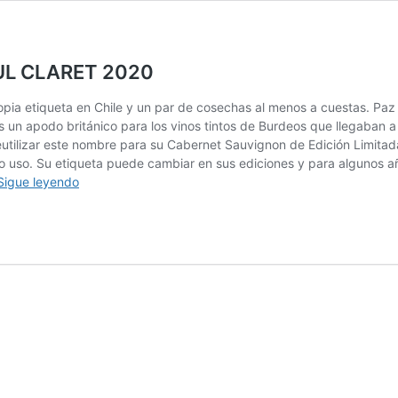
UL CLARET 2020
ropia etiqueta en Chile y un par de cosechas al menos a cuestas. Paz
n apodo británico para los vinos tintos de Burdeos que llegaban a In
ilizar este nombre para su Cabernet Sauvignon de Edición Limitada,
 5to uso. Su etiqueta puede cambiar en sus ediciones y para algunos
LA
Sigue leyendo
ETIQUETA
DEL
VINO
COUSIÑO
MACUL
CLARET
2020