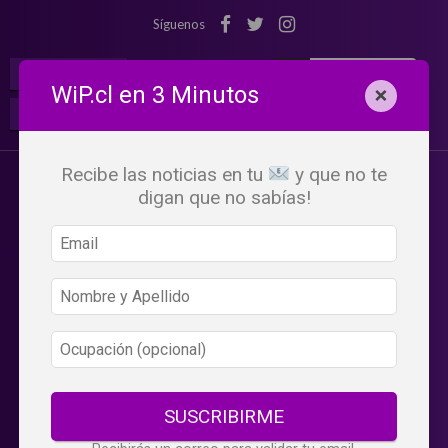
Síguenos
¡Suscribete!
Iniciar Sesión
WiP.cl en 3 Minutos
×
Buscar:
Beneficios
WiP
Recibe las noticias en tu
y que no te
digan que no sabías!
SUSCRIBIRME