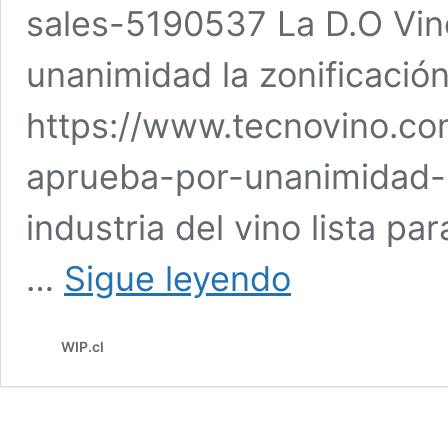
sales-5190537 La D.O Vin
unanimidad la zonificació
https://www.tecnovino.co
aprueba-por-unanimidad-l
industria del vino lista p
EL
…
Sigue leyendo
VINO
AROUND
THE
WIP.cl
WORLD
3era
semana
julio
2021