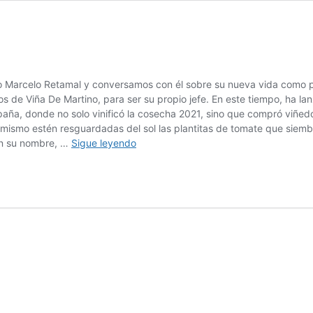
o Marcelo Retamal y conversamos con él sobre su nueva vida como 
 de Viña De Martino, para ser su propio jefe. En este tiempo, ha lan
ña, donde no solo vinificó la cosecha 2021, sino que compró viñedos
mismo estén resguardadas del sol las plantitas de tomate que siembr
EL
van su nombre, …
Sigue leyendo
ARTE
DE
HACER
VINOS,
BY
EL
RETA