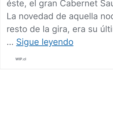
éste, el gran Cabernet Sa
La novedad de aquella no
resto de la gira, era su úl
DON
…
Sigue leyendo
MELCHOR
CELEBRARÁ
35
WIP.cl
AÑOS
COMO
#1
DEL
MUNDO