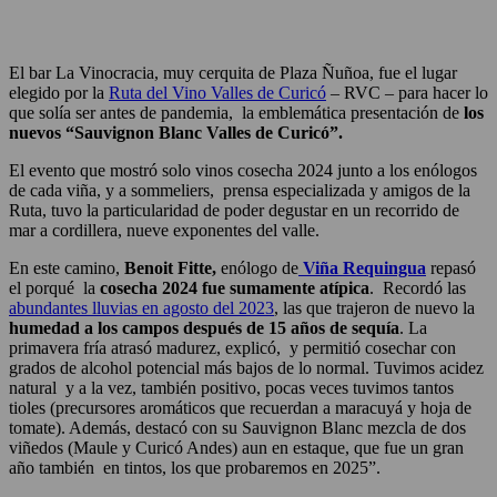
El bar La Vinocracia, muy cerquita de Plaza Ñuñoa, fue el lugar
elegido por la
Ruta del Vino Valles de Curicó
– RVC – para hacer lo
que solía ser antes de pandemia, la emblemática presentación de
los
nuevos “Sauvignon Blanc Valles de Curicó”.
El evento que mostró solo vinos cosecha 2024 junto a los enólogos
de cada viña, y a sommeliers, prensa especializada y amigos de la
Ruta, tuvo la particularidad de poder degustar en un recorrido de
mar a cordillera, nueve exponentes del valle.
En este camino,
Benoit Fitte,
enólogo de
Viña Requingua
repasó
el porqué la
cosecha 2024 fue sumamente atípica
. Recordó las
abundantes lluvias en agosto del 2023
, las que trajeron de nuevo la
humedad a los campos después de 15 años de sequía
. La
primavera fría atrasó madurez, explicó, y permitió cosechar con
grados de alcohol potencial más bajos de lo normal. Tuvimos acidez
natural y a la vez, también positivo, pocas veces tuvimos tantos
tioles (precursores aromáticos que recuerdan a maracuyá y hoja de
tomate). Además, destacó con su Sauvignon Blanc mezcla de dos
viñedos (Maule y Curicó Andes) aun en estaque, que fue un gran
año también en tintos, los que probaremos en 2025”.