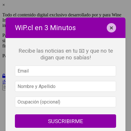
×
Todo el contenido digital exclusivo desarrollado por y para Wine
Independent Press Chile, cuenta con derechos de propiedad
intelectual.
×
WiP.cl en 3 Minutos
Para tener acceso a una copia y/o impresión de cualquiera de ellos
sin fines de lucro, debes ser #SuscriptorWiP.^Para su réplica con
fines comerciales debes contactar al e-mail
editor@wip.cl
.
Recibe las noticias en tu 📧 y que no te
Pagas una sola vez al año y disfrutas por 12 meses.
digan que no sabías!
Iniciar Sesión
¡Suscribete!
Beneficios
WiP
Buscar:
Síguenos
SUSCRIBIRME