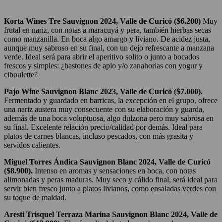
Korta Wines Tre Sauvignon 2024, Valle de Curicó ($6.200)
Muy
frutal en nariz, con notas a maracuyá y pera, también hierbas secas
como manzanilla. En boca algo amargo y liviano. De acidez justa,
aunque muy sabroso en su final, con un dejo refrescante a manzana
verde. Ideal será para abrir el aperitivo solito o junto a bocados
frescos y simples: ¿bastones de apio y/o zanahorias con yogur y
ciboulette?
Pajo Wine Sauvignon Blanc 2023, Valle de Curicó ($7.000).
Fermentado y guardado en barricas, la excepción en el grupo, ofrece
una nariz austera muy consecuente con su elaboración y guarda,
además de una boca voluptuosa, algo dulzona pero muy sabrosa en
su final. Excelente relación precio/calidad por demás. Ideal para
platos de carnes blancas, incluso pescados, con más grasita y
servidos calientes.
Miguel Torres Ándica Sauvignon Blanc 2024, Valle de Curicó
($8.900).
Intenso en aromas y sensaciones en boca, con notas
alimonadas y peras maduras. Muy seco y cálido final, será ideal para
servir bien fresco junto a platos livianos, como ensaladas verdes con
su toque de maldad.
Aresti Trisquel Terraza Marina Sauvignon Blanc 2024, Valle de