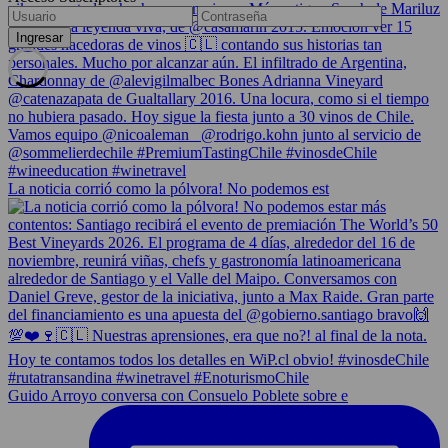
La noticia corrió como la pólvora! No podemos est
Guido Arroyo conversa con Consuelo Poblete sobre e