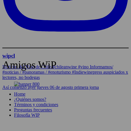
wipcl
Amigos WiP
Noticias del Vino de Chile/#chileanwine #vino Informamos/
#noticias / #panoramas / #enoturismo #Indiewinepress auspiciados x
lectores, no bodegas
Así comenzó ayer jueves 06 de agosto primera jorna
Home
¿Quiénes somos?
Términos y condiciones
Preguntas frecuentes
Filosofía WIP