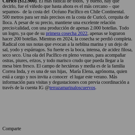
Curicó ($12.900)
. El más radical de todos, y bueno, hay que
decirlo, fue el viñedo que hasta ahora es el más cercano – que
sepamos- de la costa del Océano Pacífico en Chile Continental.
500 metros para ser más precisos en la costa de Curicó, cerquita de
Iloca. A pesar de su precio, mantiene una excelente relación
precio/calidad, con una producción de apenas 2.000 botellas. Todo
un logro, ya que de su
primera cosecha 2022
, apenas se lograron
hacer 200 botellas. Mientras en 2024, la cosecha se perdió completa.
Radical con sus notas que evocan a la neblina marina y un dejo de
sal, yodo y espárragos. Su fuerte es la boca, intensa, de acidez filosa,
seco seco. Una ola del Pacífico en pleno verano, para acompañar
ostras, piures, erizos, y todo marisco crudo que pueda llegar a la
mesa bien fresco. El campo de hectáreas y media es de la familia
Correa Inda, y es una de sus hijas, María Elena, agrónoma, quien
está a cargo y nos invita a conocer el lugar este verano. Más
información para visitas y degustaciones con previa coordinación a
través de la cuenta IG @
terrazamarinaloscuervos
.
Comparte