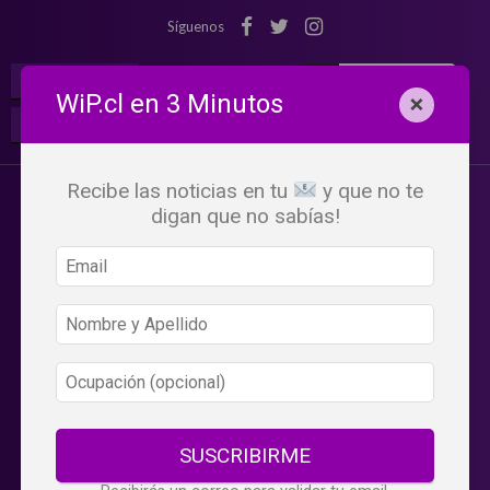
Síguenos
¡Suscribete!
Iniciar Sesión
WiP.cl en 3 Minutos
×
Buscar:
Beneficios
WiP
Recibe las noticias en tu
y que no te
digan que no sabías!
SUSCRIBIRME