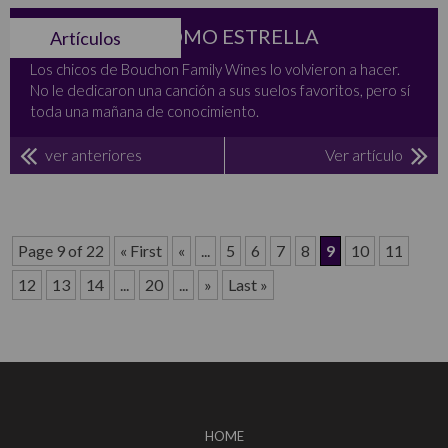
EL GRANITO COMO ESTRELLA
Artículos
Los chicos de Bouchon Family Wines lo volvieron a hacer.
No le dedicaron una canción a sus suelos favoritos, pero sí
toda una mañana de conocimiento.
ver anteriores
Ver artículo
Page 9 of 22
« First
«
...
5
6
7
8
9
10
11
12
13
14
...
20
...
»
Last »
HOME