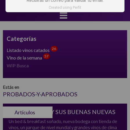
Recibirás un correo para validar tu email.
Created using Perfit
Categorías
26
Listado vinos catados
57
Vino de la semana
WIP Busca
Estás en
PROBADOS-Y-APROBADOS
SAN ANTONIO Y SUS BUENAS NUEVAS
Artículos
Un bed & breakfast soñado, nueva bodega con tienda de
vinos, un parque de nivel mundial y grandes vinos de clima