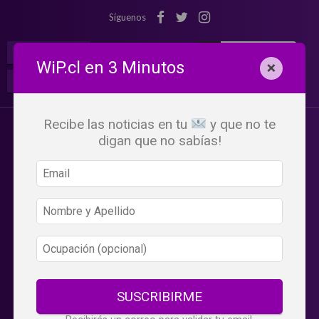
Síguenos
¡Suscribete!
Iniciar Sesión
WiP.cl en 3 Minutos
×
Buscar:
Beneficios
WiP
Recibe las noticias en tu
y que no te
digan que no sabías!
SUSCRIBIRME