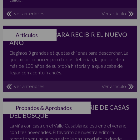
ver anteriores
Ver artículo
ESPUMANTES PARA RECIBIR EL NUEVO
Artículos
AÑO
Elegimos 3 grandes etiquetas chilenas para descorchar. La
que pocos conocen pero todos deberían, la que celebra
más de 100 años de su propia historia y la que acaba de
llegar con acento francés.
ver anteriores
Ver artículo
NUEVA LÍNEA BOTANIC SERIE DE CASAS
Probados & Aprobados
DEL BOSQUE
La viña con casa en el Valle Casablanca estrenó el verano
con tres novedades. El favorito de nuestra editora
promete ser una nueva estrella en un portafolio donde