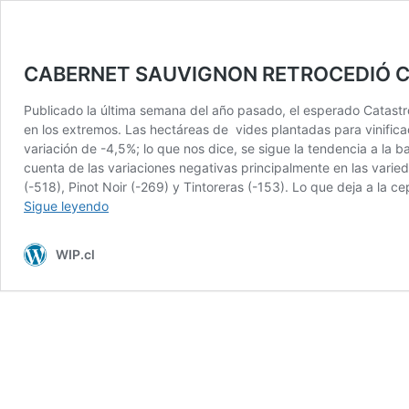
CABERNET SAUVIGNON RETROCEDIÓ C
Publicado la última semana del año pasado, el esperado Catastr
en los extremos. Las hectáreas de vides plantadas para vinifica
variación de -4,5%; lo que nos dice, se sigue la tendencia a la
cuenta de las variaciones negativas principalmente en las vari
(-518), Pinot Noir (-269) y Tintoreras (-153). Lo que deja a la
CABERNET
Sigue leyendo
SAUVIGNON
RETROCEDIÓ
WIP.cl
CON
FUERZA
EN
2021