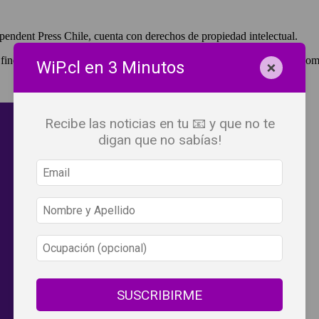
pendent Press Chile, cuenta con derechos de propiedad intelectual.
 fines de lucro, debes ser #SuscriptorWiP.^Para su réplica con fines com
×
WiP.cl en 3 Minutos
Recibe las noticias en tu 📧 y que no te
digan que no sabías!
SUSCRIBIRME