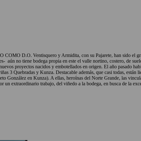
Ventisquero y Armidita, con su Pajarete, han sido el gran moto
es- aún no tiene bodega propia en este el valle nortino, costero, de suel
 nuevos proyectos nacidos y embotellados en origen. El año pasado hab
 viñas 3 Quebradas y Kunza. Destacable además, que casi todas, están 
to González en Kunza). A ellas, heroínas del Norte Grande, las vincul
or un extraordinario trabajo, del viñedo a la bodega, en busca de la ex