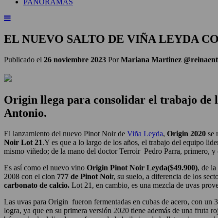
PANORAMAS
EL NUEVO SALTO DE VIÑA LEYDA CO
Publicado el
26 noviembre 2023
Por
Mariana Martinez @reinaent
Origin llega para consolidar el trabajo de 
Antonio.
El lanzamiento del nuevo Pinot Noir de
Viña Leyda
,
Origin 2020
se 
Noir Lot 21
.Y es que a lo largo de los años, el trabajo del equipo lid
mismo viñedo; de la mano del doctor Terroir Pedro Parra, primero, y 
Es así como el nuevo vino
Origin Pinot Noir Leyda($49.900)
, de l
2008 con el clon
777 de Pinot Noi
r, su suelo, a diferencia de los sec
carbonato de calcio.
Lot 21, en cambio, es una mezcla de uvas proven
Las uvas para Origin fueron fermentadas en cubas de acero, con un 35
logra, ya que en su primera versión 2020 tiene además de una fruta ro