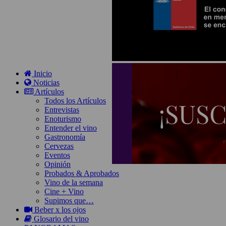
Inicio
Noticias
Artículos
Todos los Artículos
Entrevistas
Enoturismo
Entender el vino
Gastronomía
Cervezas
Eventos
Opinión
Probados & Aprobados
Vino de la semana
Cine + Vino
Supimos que…
Beber x los ojos
Glosario del vino