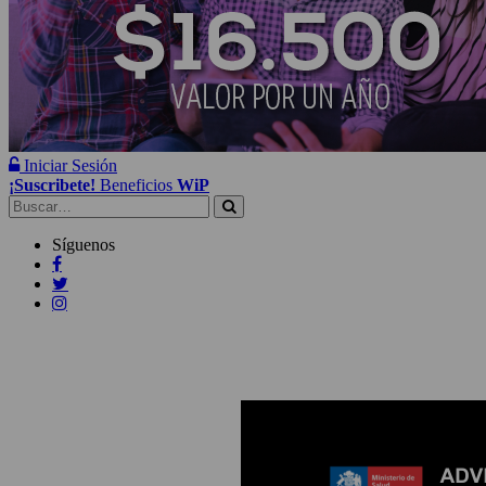
Iniciar Sesión
¡Suscribete!
Beneficios
WiP
Buscar:
Síguenos