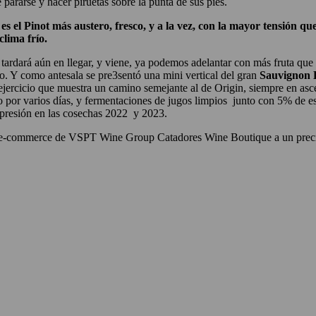
pararse y hacer piruetas sobre la punta de sus pies.
 es el Pinot más austero, fresco, y a la vez, con la mayor tensión q
clima frío.
ardará aún en llegar, y viene, ya podemos adelantar con más fruta que
o. Y como antesala se pre3sentó una mini vertical del gran
Sauvignon B
jercicio que muestra un camino semejante al de Origin, siempre en asc
o por varios días, y fermentaciones de jugos limpios junto con 5% de es
expresión en las cosechas 2022 y 2023.
 del e-commerce de VSPT Wine Group Catadores Wine Boutique a un prec