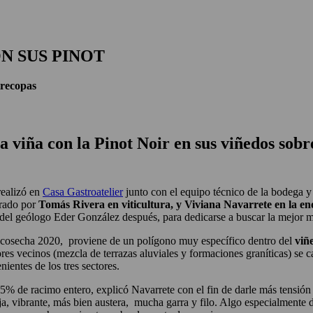
N SUS PINOT
recopas
la viña con la Pinot Noir en sus viñedos sob
realizó en
Casa Gastroatelier
junto con el equipo técnico de la bodega y
erado por
Tomás Rivera en viticultura, y Viviana Navarrete en la en
del geólogo Eder González después, para dedicarse a buscar la mejor ma
a cosecha 2020, proviene de un polígono muy específico dentro del
viñ
tores vecinos (mezcla de terrazas aluviales y formaciones graníticas) se 
ientes de los tres sectores.
% de racimo entero, explicó Navarrete con el fin de darle más tensión 
ja, vibrante, más bien austera, mucha garra y filo. Algo especialmente d