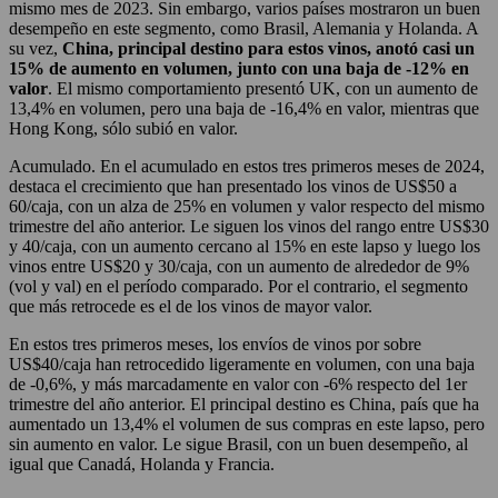
mismo mes de 2023. Sin embargo, varios países mostraron un buen
desempeño en este segmento, como Brasil, Alemania y Holanda. A
su vez,
China, principal destino para estos vinos, anotó casi un
15% de aumento en volumen, junto con una baja de -12% en
valor
. El mismo comportamiento presentó UK, con un aumento de
13,4% en volumen, pero una baja de -16,4% en valor, mientras que
Hong Kong, sólo subió en valor.
Acumulado. En el acumulado en estos tres primeros meses de 2024,
destaca el crecimiento que han presentado los vinos de US$50 a
60/caja, con un alza de 25% en volumen y valor respecto del mismo
trimestre del año anterior. Le siguen los vinos del rango entre US$30
y 40/caja, con un aumento cercano al 15% en este lapso y luego los
vinos entre US$20 y 30/caja, con un aumento de alrededor de 9%
(vol y val) en el período comparado. Por el contrario, el segmento
que más retrocede es el de los vinos de mayor valor.
En estos tres primeros meses, los envíos de vinos por sobre
US$40/caja han retrocedido ligeramente en volumen, con una baja
de -0,6%, y más marcadamente en valor con -6% respecto del 1er
trimestre del año anterior. El principal destino es China, país que ha
aumentado un 13,4% el volumen de sus compras en este lapso, pero
sin aumento en valor. Le sigue Brasil, con un buen desempeño, al
igual que Canadá, Holanda y Francia.