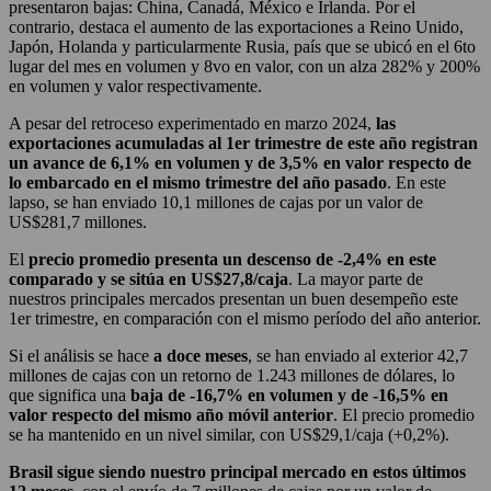
presentaron bajas: China, Canadá, México e Irlanda. Por el
contrario, destaca el aumento de las exportaciones a Reino Unido,
Japón, Holanda y particularmente Rusia, país que se ubicó en el 6to
lugar del mes en volumen y 8vo en valor, con un alza 282% y 200%
en volumen y valor respectivamente.
A pesar del retroceso experimentado en marzo 2024,
las
exportaciones acumuladas al 1er trimestre de este año registran
un avance de 6,1% en volumen y de 3,5% en valor respecto de
lo embarcado en el mismo trimestre del año pasado
. En este
lapso, se han enviado 10,1 millones de cajas por un valor de
US$281,7 millones.
El
precio promedio presenta un descenso de -2,4% en este
comparado y se sitúa en US$27,8/caja
. La mayor parte de
nuestros principales mercados presentan un buen desempeño este
1er trimestre, en comparación con el mismo período del año anterior.
Si el análisis se hace
a doce meses
, se han enviado al exterior 42,7
millones de cajas con un retorno de 1.243 millones de dólares, lo
que significa una
baja de -16,7% en volumen y de -16,5% en
valor respecto del mismo año móvil anterior
. El precio promedio
se ha mantenido en un nivel similar, con US$29,1/caja (+0,2%).
Brasil sigue siendo nuestro principal mercado en estos últimos