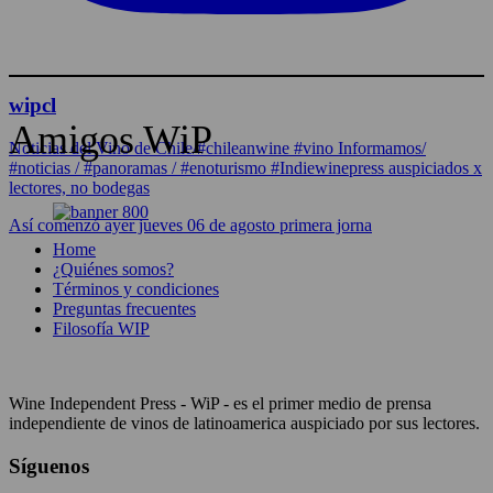
wipcl
Amigos WiP
Noticias del Vino de Chile/#chileanwine #vino Informamos/
#noticias / #panoramas / #enoturismo #Indiewinepress auspiciados x
lectores, no bodegas
Así comenzó ayer jueves 06 de agosto primera jorna
Home
¿Quiénes somos?
Términos y condiciones
Preguntas frecuentes
Filosofía WIP
Wine Independent Press - WiP - es el primer medio de prensa
independiente de vinos de latinoamerica auspiciado por sus lectores.
Síguenos