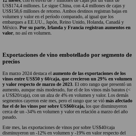
12 meses
, con el envío de 7 millones de cajas por un valor de
US$174,4 millones. Le sigue China, con 4,4 millones de cajas y
US$158,6 millones de retorno. Ambos destinos registran bajas en
volumen y valor en el período comparado, al igual que los
embarques a EE.UU., Japón, Reino Unido, Holanda, Canadá y
México.
Por su parte, Irlanda y Francia registran aumentos en
valor
, no así en volumen.
Exportaciones de vino embotellado por segmento de
precios
En marzo 2024 destaca el
aumento de las exportaciones de los
vinos entre US$50 y 60/caja, que crecieron un 29% en volumen
y valor respecto de marzo de 2023
. El otro rango que presentó un
aumento, aunque más moderado, fue el de los vinos más baratos (<
a US$20/caja), con un alza de 4% en volumen y valor. Los demás
segmentos cayeron este mes, pero el rango que se vió
más afectado
fue el de los vinos por sobre US$60/caja,
los que disminuyeron
cerca de un -34% en volumen y valor en relación a marzo del año
pasado.
Este mes, las exportaciones de vinos por sobre US$40/caja
disminuyeron un -12% en volumen y -19% en valor respecto del